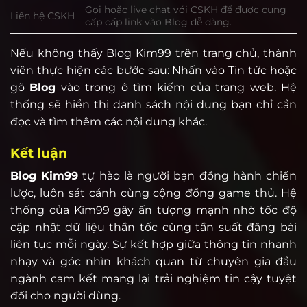
Gọi hoặc live chat với CSKH để được cung
Liên hệ CSKH
cấp cấp link vào Blog dễ dàng.
Nếu không thấy Blog Kim99 trên trang chủ, thành
viên thực hiện các bước sau: Nhấn vào Tin tức hoặc
gõ
Blog
vào trong ô tìm kiếm của trang web. Hệ
thống sẽ hiển thị danh sách nội dung bạn chỉ cần
đọc và tìm thêm các nội dung khác.
Kết luận
Blog Kim99
tự hào là người bạn đồng hành chiến
lược, luôn sát cánh cùng cộng đồng game thủ. Hệ
thống của Kim99 gây ấn tượng mạnh nhờ tốc độ
cập nhật dữ liệu thần tốc cùng tần suất đăng bài
liên tục mỗi ngày. Sự kết hợp giữa thông tin nhanh
nhạy và góc nhìn khách quan từ chuyên gia đầu
ngành cam kết mang lại trải nghiệm tin cậy tuyệt
đối cho người dùng.