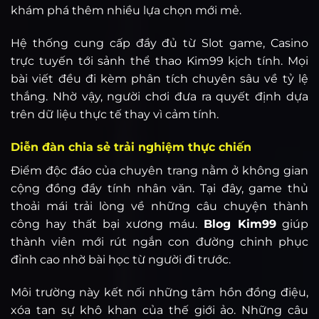
khám phá thêm nhiều lựa chọn mới mẻ.
Hệ thống cung cấp đầy đủ từ Slot game, Casino
trực tuyến tới sảnh thể thao Kim99 kịch tính. Mọi
bài viết đều đi kèm phân tích chuyên sâu về tỷ lệ
thắng. Nhờ vậy, người chơi đưa ra quyết định dựa
trên dữ liệu thực tế thay vì cảm tính.
Diễn đàn chia sẻ trải nghiệm thực chiến
Điểm độc đáo của chuyên trang nằm ở không gian
cộng đồng đầy tính nhân văn. Tại đây, game thủ
thoải mái trải lòng về những câu chuyện thành
công hay thất bại xương máu.
Blog Kim99
giúp
thành viên mới rút ngắn con đường chinh phục
đỉnh cao nhờ bài học từ người đi trước.
Môi trường này kết nối những tâm hồn đồng điệu,
xóa tan sự khô khan của thế giới ảo. Những câu