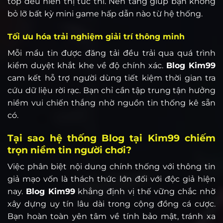
top đều hiển thị tức thì. Nền tảng giúp bạn không
bỏ lỡ bất kỳ mini game hấp dẫn nào từ hệ thống.
Tối ưu hóa trải nghiệm giải trí thông minh
Mỗi mẩu tin được đăng tải đều trải qua quá trình
kiểm duyệt khắt khe về độ chính xác.
Blog Kim99
cam kết hỗ trợ người dùng tiết kiệm thời gian tra
cứu dữ liệu rời rạc. Bạn chỉ cần tập trung tận hưởng
niềm vui chiến thắng nhờ nguồn tin thống kê sẵn
có.
Tại sao hệ thống Blog tại Kim99 chiếm
trọn niềm tin người chơi?
Việc phân biệt nội dung chính thống với thông tin
giả mạo vốn là thách thức lớn đối với độc giả hiện
nay.
Blog Kim99
khẳng định vị thế vững chắc nhờ
xây dựng uy tín lâu dài trong cộng đồng cá cược.
Bạn hoàn toàn yên tâm về tính bảo mật, tránh xa