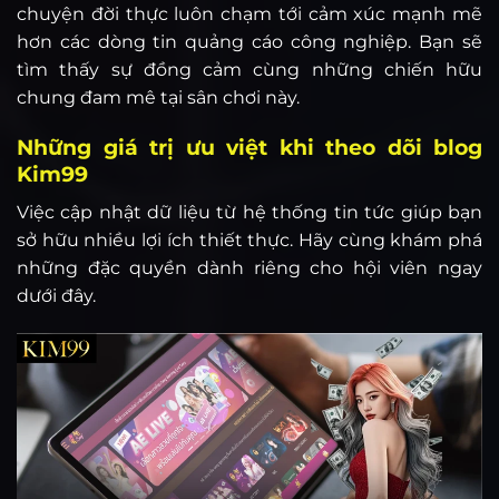
chuyện đời thực luôn chạm tới cảm xúc mạnh mẽ
hơn các dòng tin quảng cáo công nghiệp. Bạn sẽ
tìm thấy sự đồng cảm cùng những chiến hữu
chung đam mê tại sân chơi này.
Những giá trị ưu việt khi theo dõi blog
Kim99
Việc cập nhật dữ liệu từ hệ thống tin tức giúp bạn
sở hữu nhiều lợi ích thiết thực. Hãy cùng khám phá
những đặc quyền dành riêng cho hội viên ngay
dưới đây.