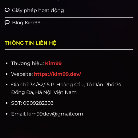
Giấy phép hoạt động
Blog Kim99
THÔNG TIN LIÊN HỆ
Thương hiệu:
Kim99
Website:
https://kim99.dev/
Địa chỉ: 34/82/15 P. Hoàng Cầu, Tổ Dân Phố 74,
Đống Đa, Hà Nội, Việt Nam
SĐT: 0909282303
Email:
kim99dev@gmail.com