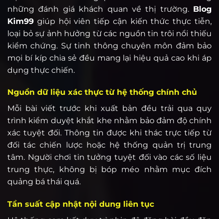
những đánh giá khách quan về thị trường.
Blog
Kim99
giúp hội viên tiếp cận kiến thức thực tiễn,
loại bỏ sự ảnh hưởng từ các nguồn tin trôi nổi thiếu
kiểm chứng. Sự tinh thông chuyên môn đảm bảo
mọi bí kíp chia sẻ đều mang lại hiệu quả cao khi áp
dụng thực chiến.
Nguồn dữ liệu xác thực từ hệ thống chính chủ
Mỗi bài viết trước khi xuất bản đều trải qua quy
trình kiểm duyệt khắt khe nhằm bảo đảm độ chính
xác tuyệt đối. Thông tin được khi thác trực tiếp từ
đối tác chiến lược hoặc hệ thống quản trị trung
tâm. Người chơi tin tưởng tuyệt đối vào các số liệu
trung thực, không bị bóp méo nhằm mục đích
quảng bá thái quá.
Tần suất cập nhật nội dung liên tục