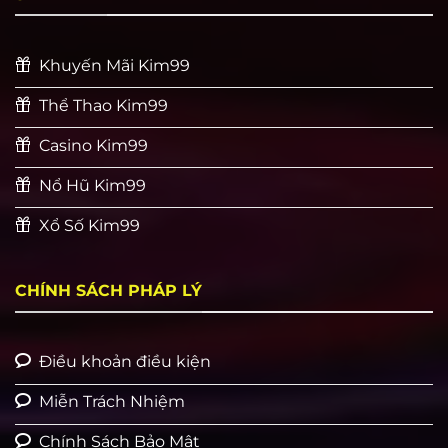
Khuyến Mãi Kim99
Thể Thao Kim99
Casino Kim99
Nổ Hũ Kim99
Xổ Số Kim99
CHÍNH SÁCH PHÁP LÝ
Điều khoản điều kiện
Miễn Trách Nhiệm
Chính Sách Bảo Mật