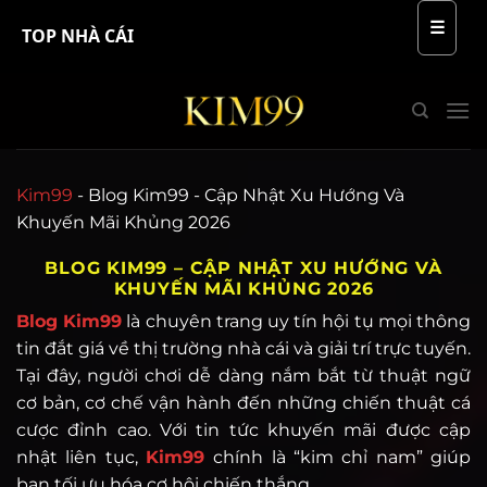
☰
TOP NHÀ CÁI
Bỏ
qua
nội
dung
Kim99
-
Blog Kim99 - Cập Nhật Xu Hướng Và
Khuyến Mãi Khủng 2026
BLOG KIM99 – CẬP NHẬT XU HƯỚNG VÀ
KHUYẾN MÃI KHỦNG 2026
Blog Kim99
là chuyên trang uy tín hội tụ mọi thông
tin đắt giá về thị trường nhà cái và giải trí trực tuyến.
Tại đây, người chơi dễ dàng nắm bắt từ thuật ngữ
cơ bản, cơ chế vận hành đến những chiến thuật cá
cược đỉnh cao. Với tin tức khuyến mãi được cập
nhật liên tục,
Kim99
chính là “kim chỉ nam” giúp
bạn tối ưu hóa cơ hội chiến thắng.