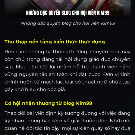
Những đặc quyền blog cho hội viên Kim99
Thu thập nền tảng kiến thức thực dụng
Bên cạnh thông bá thông thường, chuyên mục này
còn chú trọng đăng tải nội dung giáo dục chuyên
sâu. Mục tiêu cốt lõi nhằm hỗ trợ thành viên nắm
vững nguyên tắc an toàn khi đặt cược. Đơn vị tinh
chỉnh ngôn từ mạch lạc, loại bỏ thuật ngữ phức tạp
gây khó hiểu cho độc giả.
Cơ hội nhận thưởng từ blog Kim99
Theo dõi bài viết định kỳ tương đương với việc đăng
ký nhận thông báo sớm về giải thưởng lớn. Nhờ mối
quan hệ đối tác tin cậy, mọi sự kiện quay số hay đua